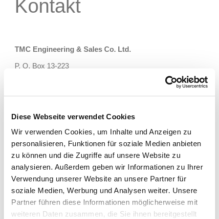
Kontakt
TMC Engineering & Sales Co. Ltd.
P. O. Box 13-223
100 / R.O.C.
Taipei
中華
Mr. Michael Tsai
Diese Webseite verwendet Cookies
Wir verwenden Cookies, um Inhalte und Anzeigen zu
Telefonnummer
personalisieren, Funktionen für soziale Medien anbieten
+886 223 621 577
zu können und die Zugriffe auf unsere Website zu
analysieren. Außerdem geben wir Informationen zu Ihrer
E-Mail
Verwendung unserer Website an unsere Partner für
t3621573@ms15.hinet.net
soziale Medien, Werbung und Analysen weiter. Unsere
Partner führen diese Informationen möglicherweise mit
weiteren Daten zusammen, die Sie ihnen bereitgestellt