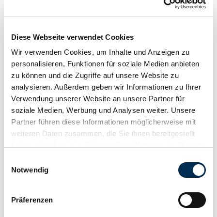
Company
Diese Webseite verwendet Cookies
Wir verwenden Cookies, um Inhalte und Anzeigen zu
Department
personalisieren, Funktionen für soziale Medien anbieten
zu können und die Zugriffe auf unsere Website zu
analysieren. Außerdem geben wir Informationen zu Ihrer
Verwendung unserer Website an unsere Partner für
soziale Medien, Werbung und Analysen weiter. Unsere
Phone
Partner führen diese Informationen möglicherweise mit
weiteren Daten zusammen, die Sie ihnen bereitgestellt
haben oder die sie im Rahmen Ihrer Nutzung der Dienste
gesammelt haben. Weitere Informationen erhalten Sie in
Einwilligungsauswahl
unserer
Datenschutzerklärung
und im
Impressum
.
Notwendig
Subject
*
Präferenzen