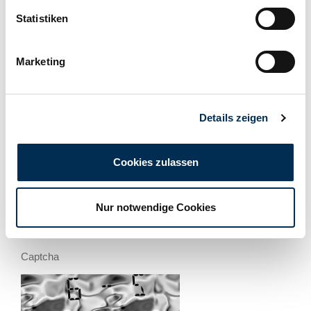
Statistiken
Message
*
Marketing
Details zeigen
Cookies zulassen
Please contact me on
Email
Nur notwendige Cookies
Phone
Captcha